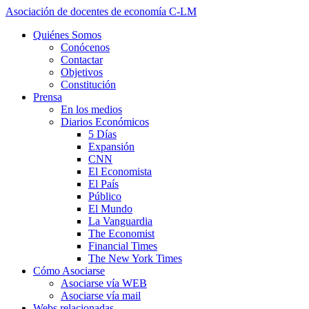
Asociación de docentes de economía C-LM
Quiénes Somos
Conócenos
Contactar
Objetivos
Constitución
Prensa
En los medios
Diarios Económicos
5 Días
Expansión
CNN
El Economista
El País
Público
El Mundo
La Vanguardia
The Economist
Financial Times
The New York Times
Cómo Asociarse
Asociarse vía WEB
Asociarse vía mail
Webs relacionadas