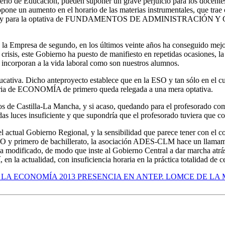
erio de Educación, pueden suponer un grave perjuicio para los docen
one un aumento en el horario de las materias instrumentales, que trae 
les, y para la optativa de FUNDAMENTOS DE ADMINISTRACIÓN Y GES
la Empresa de segundo, en los últimos veinte años ha conseguido mejo
e crisis, este Gobierno ha puesto de manifiesto en repetidas ocasiones,
 incorporan a la vida laboral como son nuestros alumnos.
ucativa. Dicho anteproyecto establece que en la ESO y tan sólo en el c
eria de ECONOMÍA de primero queda relegada a una mera optativa.
tros de Castilla-La Mancha, y si acaso, quedando para el profesorad
luces insuficiente y que supondría que el profesorado tuviera que com
l actual Gobierno Regional, y la sensibilidad que parece tener con el co
a ESO y primero de bachillerato, la asociación ADES-CLM hace un llamam
odificado, de modo que inste al Gobierno Central a dar marcha atrás, y
 la actualidad, con insuficiencia horaria en la práctica totalidad de c
 LA ECONOMÍA 2013
PRESENCIA EN ANTEP. LOMCE DE LA