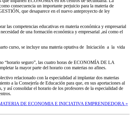
tes que imparten ECONOMÍA en los centros de secundaria. La
como consecuencia un importante perjuicio para la materia de
TIÓN, que desaparece en el nuevo anteproyecto de ley
rar las competencias educativas en materia económica y empresarial
 la necesidad de una formación económica y empresarial ,así como el
uarto curso, se incluye una materia optativa de Iniciación a la vida
o como “horario seguro”, las cuatro horas de ECONOMÍA DE LA
pletar la mayor parte del horario con materias no afines.
lectivo relacionado con la especialidad al implantar dos materias
iento a la Consejería de Educación para que, en sus aportaciones al
 así consolidar el horario de los profesores de la especialidad de
entros.
 MATERIA DE ECONOMIA E INICIATIVA EMPRENDEDORA »