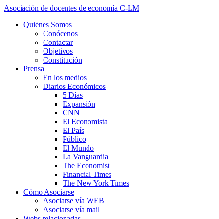
Asociación de docentes de economía C-LM
Quiénes Somos
Conócenos
Contactar
Objetivos
Constitución
Prensa
En los medios
Diarios Económicos
5 Días
Expansión
CNN
El Economista
El País
Público
El Mundo
La Vanguardia
The Economist
Financial Times
The New York Times
Cómo Asociarse
Asociarse vía WEB
Asociarse vía mail
Webs relacionadas