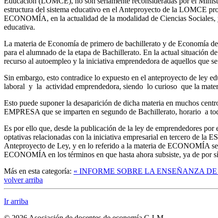
Educación (LOMCE), no son seriamente reconsideradas por el Minist
estructura del sistema educativo en el Anteproyecto de la LOMCE prop
ECONOMÍA, en la actualidad de la modalidad de Ciencias Socia
educativa.
La materia de Economía de primero de bachillerato y de Economía de 
para el alumnado de la etapa de Bachillerato. En la actual situación d
recurso al autoempleo y la iniciativa emprendedora de aquellos que se
Sin embargo, esto contradice lo expuesto en el anteproyecto de ley ed
laboral y la actividad emprendedora, siendo lo curioso que la mat
Esto puede suponer la desaparición de dicha materia en muchos cen
EMPRESA que se imparten en segundo de Bachillerato, horario a todas 
Es por ello que, desde la publicación de la ley de emprendedores por e
optativas relacionadas con la iniciativa empresarial en tercero de l
Anteproyecto de Ley, y en lo referido a la materia de ECONOMÍA sea m
ECONOMÍA en los términos en que hasta ahora subsiste, ya de por sí, en
Más en esta categoría:
« INFORME SOBRE LA ENSEÑANZA DE
volver arriba
Ir arriba
© 2026 Asociación de docentes de economía C-LM