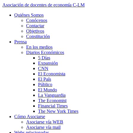
Asociación de docentes de economía C-LM
Quiénes Somos
Conócenos
Contactar
Objetivos
Constitución
Prensa
En los medios
Diarios Económicos
5 Días
Expansión
CNN
El Economista
El País
Público
El Mundo
La Vanguardia
The Economist
Financial Times
The New York Times
Cómo Asociarse
Asociarse vía WEB
Asociarse vía mail
Webs relacionadas