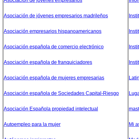
Asociación de jóvenes empresarios
Info
Asociación de jóvenes empresarios madrileños
Inst
Asociación empresarios hispanoamericanos
Inst
Asociación española de comercio electrónico
Inst
Asociación española de franquiciadores
Inst
Asociación española de mujeres empresarias
Lati
Asociación española de Sociedades Capital-Riesgo
Luga
Asociación Española propiedad intelectual
mast
Autoempleo para la mujer
Mi a