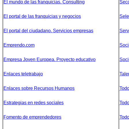
El mundo de las franquicias. Consulting
Secc
El portal de las franquicias y negocios
Sele
El portal del ciudadano. Servicios empresas
Serv
Emprendo.com
Soci
Empresa Joven Europea. Proyecto educativo
Soci
Enlaces teletrabajo
Tale
Enlaces sobre Recursos Humanos
Todo
Estrategias en redes sociales
Todo
Fomento de emprendedores
Todo