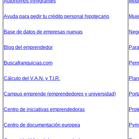
Autónomos inmigrantes
Mode
Ayuda para pedir tu crédito personal hipotecario
Muje
Base de datos de empresas nuevas
Nego
Blog del emprendedor
Para
Buscafranquicias.com
Perm
Cálculo del V.A.N. y T.I.R.
Plan
Campus emprende (emprendedores y universidad)
Port
Centro de iniciativas emprendedoras
Prot
Centro de documentación europea
Pyme