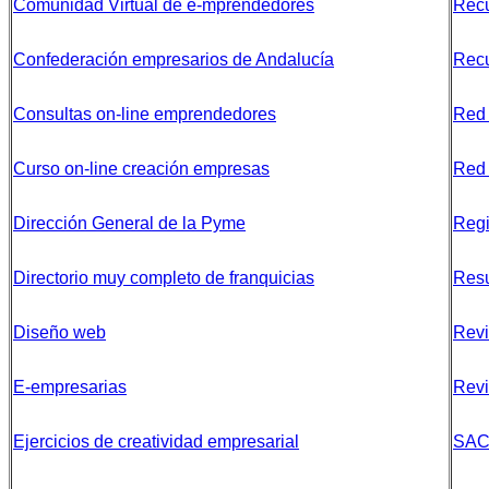
Comunidad Virtual de e-mprendedores
Recu
Confederación empresarios de Andalucía
Recu
Consultas on-line emprendedores
Red 
Curso on-line creación empresas
Red 
Dirección General de la Pyme
Regi
Directorio muy completo de franquicias
Resu
Diseño web
Revi
E-empresarias
Revi
Ejercicios de creatividad empresarial
SACM