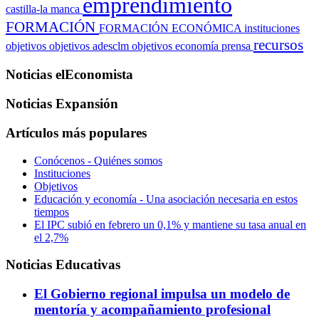
emprendimiento
castilla-la manca
FORMACIÓN
FORMACIÓN ECONÓMICA
instituciones
recursos
objetivos
objetivos adesclm
objetivos economía
prensa
Noticias elEconomista
Noticias Expansión
Artículos más populares
Conócenos - Quiénes somos
Instituciones
Objetivos
Educación y economía - Una asociación necesaria en estos
tiempos
El IPC subió en febrero un 0,1% y mantiene su tasa anual en
el 2,7%
Noticias Educativas
El Gobierno regional impulsa un modelo de
mentoría y acompañamiento profesional