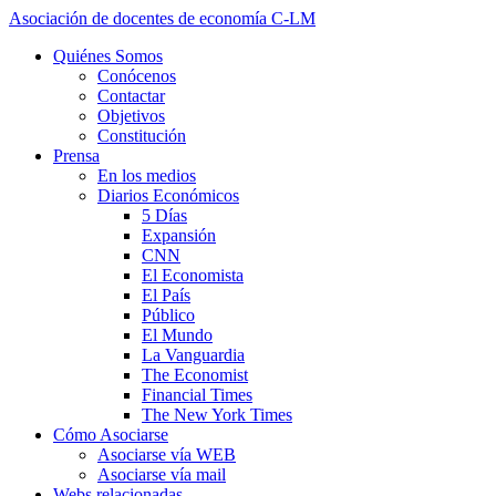
Asociación de docentes de economía C-LM
Quiénes Somos
Conócenos
Contactar
Objetivos
Constitución
Prensa
En los medios
Diarios Económicos
5 Días
Expansión
CNN
El Economista
El País
Público
El Mundo
La Vanguardia
The Economist
Financial Times
The New York Times
Cómo Asociarse
Asociarse vía WEB
Asociarse vía mail
Webs relacionadas