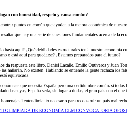
alogan con honestidad, respeto y causa común?
encontrar puntos en común que ayuden a la mejora económica de nuestro 
de resaltar que hay una serie de cuestiones fundamentales acerca de la ec
hasta aquí? ¿Qué debilidades estructurales tenía nuestra economía cua
ismo o está aquí para quedarse? ¿Estamos preparados para el futuro?
os da respuesta este libro. Daniel Lacalle, Emilio Ontiveros y Juan Tor
as hallarán. No existen. Hablando se entiende la gente rechaza los fals
n está equivocada.
económicas que necesita España pero una certidumbre común: si todos lo
dado las suyas, España sería, sin lugar a dudas, el gran país con el que
n homenaje al entendimiento necesario para reconstruir un país maltrech
VII OLIMPIADA DE ECONOMÍA CLM
CONVOCATORIA OPOSIC