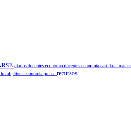
ARSE
diarios
docentes economía
docentes economía castilla-la manc
recursos
sclm
objetivos economía
prensa